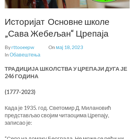
Историјат Основне школе
„Сава Жебељан“ Црепаја
By
rttooeepw
On
мај 18, 2023
In
Обавештења
ТРАДИЦИЈА ШКОЛСТВА У ЦРЕПАЈИ
ДУГА ЈЕ
24
6
ГОДИНА
(1777-20
23
)
Када је 1935. год. Светомир Д. Милановић
представљао својим читаоцима Црепају,
записао је:
“Село на домаку Београда. Не може се рећи ни