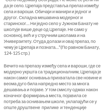
да је село. Црепаја представља прелаз између
села и вароши. Обичаји и манири и једног и
другог. Складна мешавина модерног и
старинског… Ни једно село у Јужном Банату не
школује више деце од Црепаје. Не само у
основној, већ и у стручним школама и на
Универзитету. Отуда долази и овај прелаз, по
чему је Црепаја и позната…“(По равном Банату,
124-125 стр.)
Вечито на прелазу између села и вароши, где се
модерно укршта са традиционалним, Црепаја је
након самог оснивања прихватала све новине и
веома дуго била напредно место за многа
дешавања и појаве. У том смислу одмах након
коначног формирања места, појавила се
потреба за оснивањем школе, уклапајући се у
опште друштвене прилике и тенденције