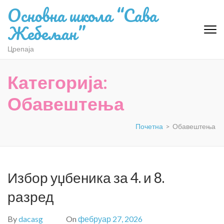
Skip
Основна школа “Сава
to
Жебељан”
content
(Press
Црепаја
Enter)
Категорија:
Обавештења
Почетна
>
Обавештења
Избор уџбеника за 4. и 8.
разред
By
dacasg
On
фебруар 27, 2026