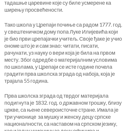
тадашње царевине које су биле усмерене ка
ширењу просвећености.
Тако школа у Црепаји почиње са радом 1777. год.
у свештеничком дому попа Луке Илијевића који
је био први црепајачки учитељ. Своје ђаке је учио
ономе што је и сам знао: читати, писати,
рачунати, уз науку о вери која је била на првом
месту. Због одредбе о материјалним условима
по школама, у Црепаји се исте године почела
градити прва школска зграда од набоја, која је
трајала 55 година.
Прва школска зграда од тврдог материјала
подигнута је 1832. год. о државном трошку, близу
цркве, са њене североисточне стране. Имала је
три учионице за мушку и женску децу српске
националности, са наставом на српском језику,
као и једну учионицу за децу официра и