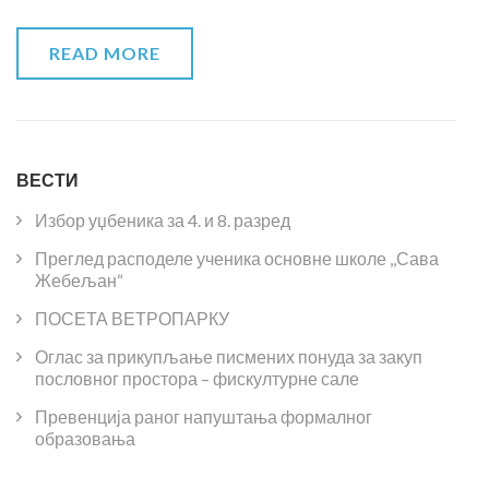
READ MORE
ВЕСТИ
Избор уџбеника за 4. и 8. разред
Преглед расподеле ученика основне школе ,,Сава
Жебељан“
ПОСЕТА ВЕТРОПАРКУ
Оглас за прикупљање писмених понуда за закуп
пословног простора – фискултурне сале
Превенција раног напуштања формалног
образовања