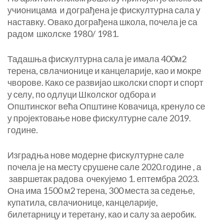
учионицама и дограђена је фискултурна сала у
наставку. Овако дограђена школа, почела је са
радом школске 1980/ 1981.
Тадашња фискултурна сала је имала 400м2
терена, свлачионице и канцеларије, као и мокре
чворове. Како се развијао школски спорт и спорт
у селу, по одлуци Школског одбора и
Општинског већа Општине Ковачица, кренуло се
у пројектовање нове фискултурне сале 2019.
године.
Изградња нове модерне фискултурне сале
почела је на месту срушене сале 2020.године , а
завршетак радова очекујемо 1. ептембра 2023.
Она има 1500 м2 терена, 300 места за седење,
купатила, свлачионице, канцеларије,
билетарницу и теретану, као и салу за аеробик.