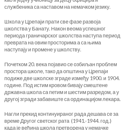
службеника са наставом на немачком језику.
Школа у Црепаји прати све фазе развоја
школства у Банату. Након веома успешног
периода граничарског школства наступа период
преврата на овим просторима а са њима
наступају и промене у школству.
Почетком 20. века појавио се озбиљан проблем
простора школе, тако да општина у Црепаји
подиже две школске зграде између 1900. и 1904.
године. Под истим кровом бивају смештене
државна школа са петим и шестим разредом, а у
другој згради забавиште са ординацијом лекара.
Нагли прекид континуираног рада дешава се за
време Другог светског рата (1941.-1944. год.)
када је већина школа претворена у немачке