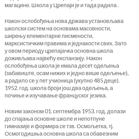
магацине. Школа у Црепаји је и тада радила .
Након ослобођења нова држава установљава
школски систем на основама масовности,
ширењу елементарне писмености,
марксистичким правима и једнакости свих. Зато
у овом периоду црепајачка основна школа
доживљава највећу експанзију. Након
ослобођења школа је имала десет одељења
(забавиште, осам нижих и једно више одељење),
а радило се у пет учионица (укупно 485 деце).
1952. год. школа броји још два одељења, а
почиње и изучавање француског језика.
Новим законом 01. септембра 1953. год. долази
до спајања основне школе и непотпуне
гимназије и формира се тзв. Осмољетка, тј.
Осмогодишња основна школа са обавезним