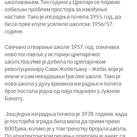
школовањем. Тих година у Црепаји се појавио
озбиљан проблем простора за извођење
наставе. Тако је изградња почела 1955. год, да
би се прве клупе уселиле школске 1956/57.
године.
Свечано отварање школе 1957. год. означава
ново поглавље у историји црепајачког
школства.Име је добила по црепајачком
револуционару Сави Жебељану – Жеби, који је
иначе и сам некадашњи ђак ове школе. Тако је
нова школа у духу времена изградње и полета
брзо постала једна од најугледнијих у Јужном
Банату.
Још једна изградња почела је 1978. године, када
је постојећа зграда била мала да прими преко
800 ђака, колико је у том тренутку бројала школа.
По архитектонском решењу припојен је анекс са