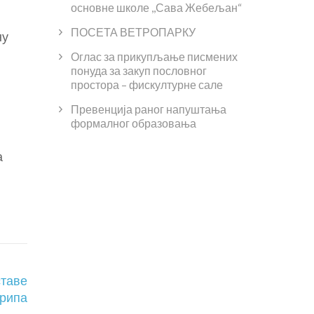
основне школе ,,Сава Жебељан“
ПОСЕТА ВЕТРОПАРКУ
ну
Оглас за прикупљање писмених
понуда за закуп пословног
простора – фискултурне сале
Превенција раног напуштања
формалног образовања
а
ставе
грипа