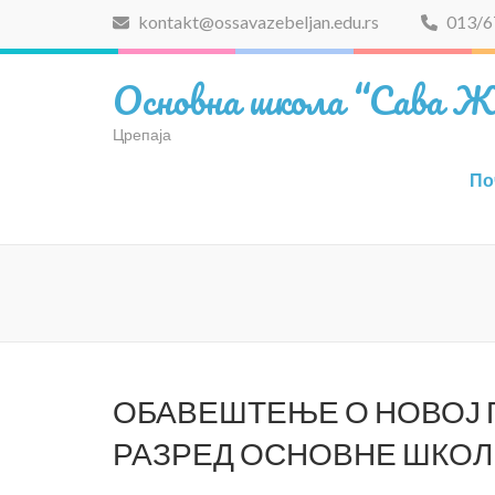
Skip
kontakt@ossavazebeljan.edu.rs
013/6
to
content
Основна школа “Сава Ж
(Press
Enter)
Црепаја
По
ОБАВЕШТЕЊЕ О НОВОЈ 
РАЗРЕД ОСНОВНЕ ШКОЛ