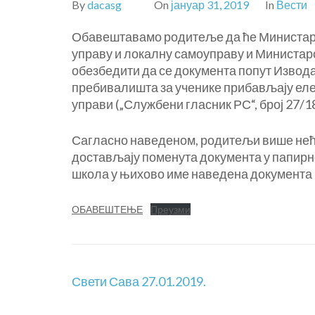
By
dacasg
On
јануар 31, 2019
In
Вести
Обавештавамо родитеље да ће Министарс
управу и локалну самоуправу и Министар
обезбедити да се документа попут Извода
пребивалишта за ученике прибављају елек
управи („Службени гласник РС“, број 27/1
Сагласно наведеном, родитељи више неће
достављају поменута документа у папирно
школа у њихово име наведена документа 
ОБАВЕШТЕЊЕ
Преузми
Кретање
Свети Сава 27.01.2019.
чланка