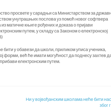
тво просвете у сарадњи са Министарством за држав
ством унутрашњих послова уз помоћ новог софтвера
 из матичне књиге рођених и доказа о пријави
тронским путем, у складу са Законом о електронској
8)
 бити у обавези да школи, приликом уписа ученика,
ј форми, већ ће имати могућност да поднесу захтев д
прибави електронским путем.
Ни у војвођанским школама неће бити на
због 